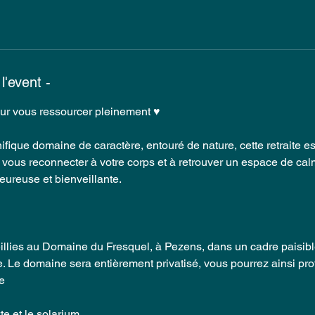
'event -
ur vous ressourcer pleinement ♥
ique domaine de caractère, entouré de nature, cette retraite est
 à vous reconnecter à votre corps et à retrouver un espace de cal
ureuse et bienveillante.
llies au Domaine du Fresquel, à Pezens, dans un cadre paisible
e. Le domaine sera entièrement privatisé, vous pourrez ainsi prof
ée
te et le solarium