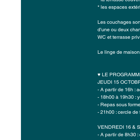
* les espaces extér
Les couchages sont
d'une ou deux cham
WC et terrasse priv
Le linge de maison (
♥ LE PROGRAMME
JEUDI 15 OCTOB
- A partir de 16h : a
- 18h00 à 19h30 : y
- Repas sous form
- 21h00 : cercle d
VENDREDI 16 & 
- A partir de 8h30 :