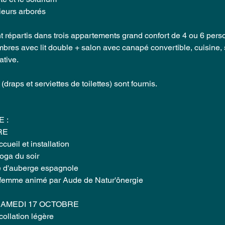
ieurs arborés
 répartis dans trois appartements grand confort de 4 ou 6 per
bres avec lit double + salon avec canapé convertible, cuisine, 
ative.
draps et serviettes de toilettes) sont fournis.
 :
RE
ccueil et installation
oga du soir
e d'auberge espagnole
e femme animé par Aude de Natur'ônergie
SAMEDI 17 OCTOBRE
 collation légère