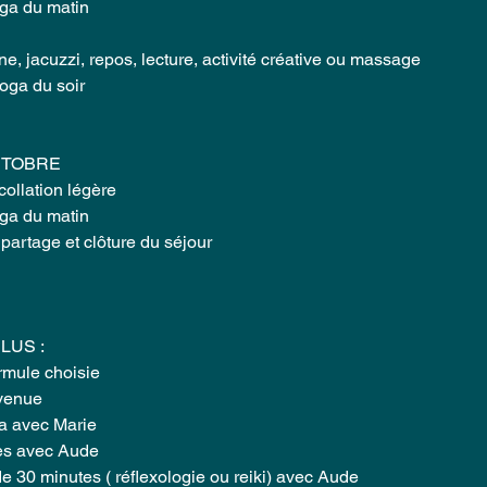
oga du matin
ine, jacuzzi, repos, lecture, activité créative ou massage
oga du soir
CTOBRE
 collation légère
oga du matin
partage et clôture du séjour
LUS :
ormule choisie
venue
a avec Marie
mes avec Aude
 de 30 minutes ( réflexologie ou reiki) avec Aude