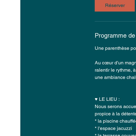
y
Réserver
s
Programme de l
Une parenthèse po
Au cœur d'un magnif
ralentir le rythme,
une ambiance chale
♥ LE LIEU :
Nous serons accuei
propice à la détent
* la piscine chauff
* l'espace jacuzzi
* la terrasse couver